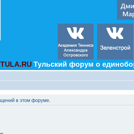
TULA.RU
Тульский форум о единобо
бщений в этом форуме.
ии