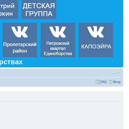
рствах
FAQ
Вход