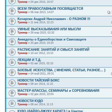
Тренер
» 04 дек 2010, 16:07
ВСЕМ ПРАВОСЛАВНЫМ ПОСВЯЩАЕТСЯ
Тренер
» 06 янв 2013, 14:07
Кочергин Андрей Николаевич - О РАЗНОМ !!!
Тренер
» 11 янв 2014, 22:23
УМНЫЕ ВЫСКАЗЫВАНИЯ ИЛИ МЫСЛИ
Тренер
» 26 мар 2015, 02:32
Анекдоты о Единоборствах и Самозащите
Тренер
» 20 дек 2010, 19:24
РАСПИСАНИЕ ЗАНЯТИЙ И СМЫСЛ ЗАНЯТИЙ
Тренер
» 10 окт 2012, 13:10
ЛЕКЦИИ И Т.Д.
Тренер
» 02 авг 2015, 02:15
БОЕВЫЕ ИСКУССТВА. ( МНЕНИЯ, СТАТЬИ, РАЗНОЕ... )
Тренер
» 04 май 2011, 09:31
НОВОСТИ ТАЙСКИЙ БОКС
Тренер
» 08 окт 2014, 11:15
МАСТЕР-КЛАССЫ, СЕМИНАРЫ и СОРЕВНОВАНИЯ
Тренер
» 02 дек 2010, 10:04
НОВОСТИ КУДО
Тренер
» 08 окт 2014, 11:13
КУДО (ДАЙДО-ДЖУКУ КАРАТЭ ) в Центре