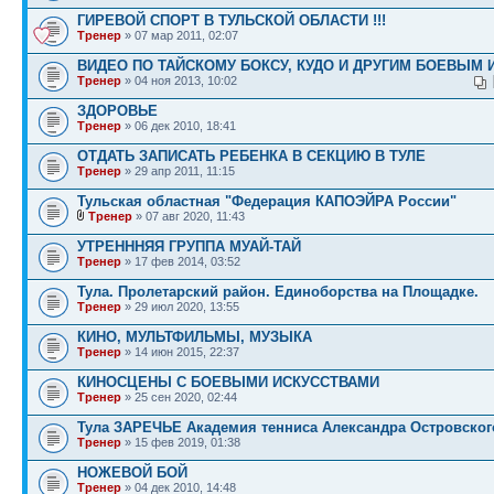
ГИРЕВОЙ СПОРТ В ТУЛЬСКОЙ ОБЛАСТИ !!!
Тренер
» 07 мар 2011, 02:07
ВИДЕО ПО ТАЙСКОМУ БОКСУ, КУДО И ДРУГИМ БОЕВЫМ 
Тренер
» 04 ноя 2013, 10:02
ЗДОРОВЬЕ
Тренер
» 06 дек 2010, 18:41
ОТДАТЬ ЗАПИСАТЬ РЕБЕНКА В СЕКЦИЮ В ТУЛЕ
Тренер
» 29 апр 2011, 11:15
Тульская областная "Федерация КАПОЭЙРА России"
Тренер
» 07 авг 2020, 11:43
УТРЕНННЯЯ ГРУППА МУАЙ-ТАЙ
Тренер
» 17 фев 2014, 03:52
Тула. Пролетарский район. Единоборства на Площадке.
Тренер
» 29 июл 2020, 13:55
КИНО, МУЛЬТФИЛЬМЫ, МУЗЫКА
Тренер
» 14 июн 2015, 22:37
КИНОСЦЕНЫ С БОЕВЫМИ ИСКУССТВАМИ
Тренер
» 25 сен 2020, 02:44
Тула ЗАРЕЧЬЕ Академия тенниса Александра Островског
Тренер
» 15 фев 2019, 01:38
НОЖЕВОЙ БОЙ
Тренер
» 04 дек 2010, 14:48