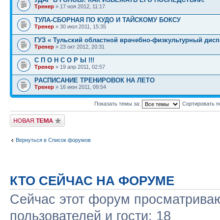
Тренер
» 17 ноя 2012, 11:17
ТУЛА-СБОРНАЯ ПО КУДО И ТАЙСКОМУ БОКСУ
Тренер
» 30 июл 2011, 15:35
ГУЗ « Тульский областной врачебно-физкультурный дисп
Тренер
» 23 окт 2012, 20:31
С П О Н С О Р Ы !!!
Тренер
» 19 апр 2011, 02:57
РАСПИСАНИЕ ТРЕНИРОВОК НА ЛЕТО
Тренер
» 16 июн 2011, 09:54
Показать темы за:
Сортировать п
Начать новую тему
Вернуться в Список форумов
КТО СЕЙЧАС НА ФОРУМЕ
Сейчас этот форум просматриваю
пользователей и гости: 18