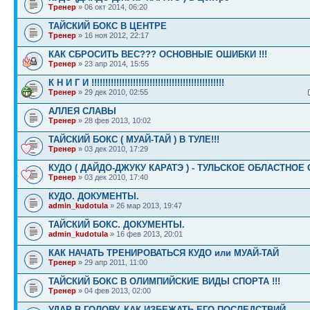
Тренер
» 06 окт 2014, 06:20
ТАЙСКИЙ БОКС В ЦЕНТРЕ
Тренер
» 16 ноя 2012, 22:17
КАК СБРОСИТЬ ВЕС??? ОСНОВНЫЕ ОШИБКИ !!!
Тренер
» 23 апр 2014, 15:55
К Н И Г И !!!!!!!!!!!!!!!!!!!!!!!!!!!!!!!!!!!!!!!!!!!!!!!!
Тренер
» 29 дек 2010, 02:55
АЛЛЕЯ СЛАВЫ
Тренер
» 28 фев 2013, 10:02
ТАЙСКИЙ БОКС ( МУАЙ-ТАЙ ) В ТУЛЕ!!!
Тренер
» 03 дек 2010, 17:29
КУДО ( ДАЙДО-ДЖУКУ КАРАТЭ ) - ТУЛЬСКОЕ ОБЛАСТНОЕ
Тренер
» 03 дек 2010, 17:40
КУДО. ДОКУМЕНТЫ.
admin_kudotula
» 26 мар 2013, 19:47
ТАЙСКИЙ БОКС. ДОКУМЕНТЫ.
admin_kudotula
» 16 фев 2013, 20:01
КАК НАЧАТЬ ТРЕНИРОВАТЬСЯ КУДО или МУАЙ-ТАЙ
Тренер
» 29 апр 2011, 11:00
ТАЙСКИЙ БОКС В ОЛИМПИЙСКИЕ ВИДЫ СПОРТА !!!
Тренер
» 04 фев 2013, 02:00
УДАР В ГОЛОВУ. КАК ИЗБЕЖАТЬ ЕГО ПОСЛЕДСТВИЙ.