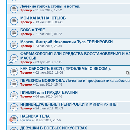
Лечение грибка стопы и ногтей.
Тренер
» 31 авг 2017, 12:52
МОЙ КАНАЛ НА ЮТЬЮБ
Тренер
» 13 июн 2016, 03:41
БОКС в ТУЛЕ
Тренер
» 21 окт 2015, 01:22
Маркин Дмитрий Николаевич Тула ТРЕНИРОВКИ
Тренер
» 23 окт 2017, 23:34
ФАРМАКОЛОГИЯ ИЛИ СРЕДСТВА ВОССТАНОВЛЕНИЯ И Н
МАССЫ!
Тренер
» 03 дек 2010, 17:15
КАК СБРОСИТЬ ВЕС?! ( ПРОБЛЕМЫ С ВЕСОМ ).
Тренер
» 02 июл 2012, 16:06
ПЕРЕКИСЬ ВОДОРОДА. Лечение и профилактика заболев
Тренер
» 01 дек 2016, 15:48
ПИЯВКИ или ГИРУДОТЕРАПИЯ
Тренер
» 04 дек 2010, 14:46
ИНДИВИДУАЛЬНЫЕ ТРЕНИРОВКИ И МИНИ-ГРУППЫ
Тренер
» 24 фев 2011, 01:03
НАБИВКА ТЕЛА
Руслан
» 30 авг 2011, 23:56
ДЕВУШКИ В БОЕВЫХ ИСКУССТВАХ