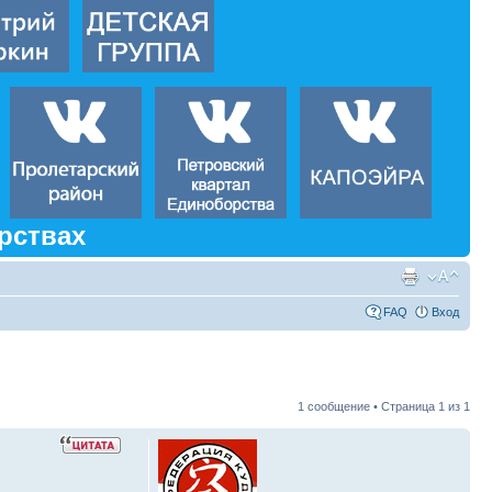
рствах
FAQ
Вход
1 сообщение • Страница
1
из
1