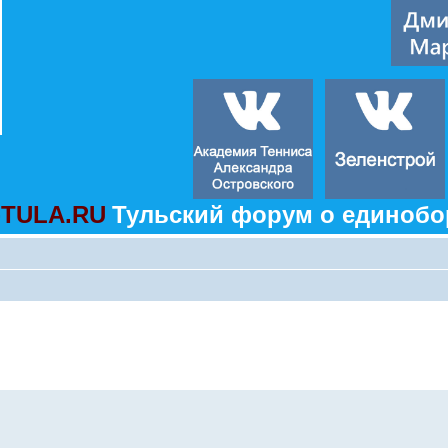
TULA.RU
Тульский форум о единобо