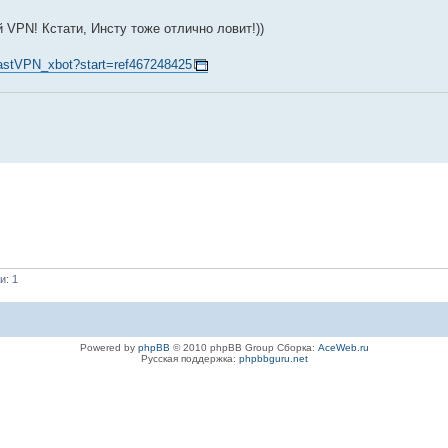
VPN! Кстати, Инсту тоже отлично ловит!))
FastVPN_xbot?start=ref467248425
и: 1
Powered by
phpBB
© 2010 phpBB Group Сборка:
AceWeb.ru
Русская поддержка:
phpbbguru.net